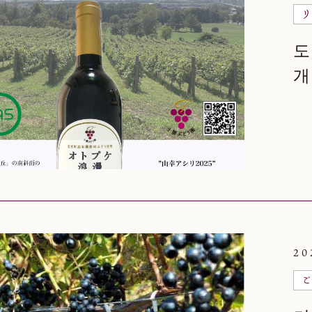
リ
도
20
ご